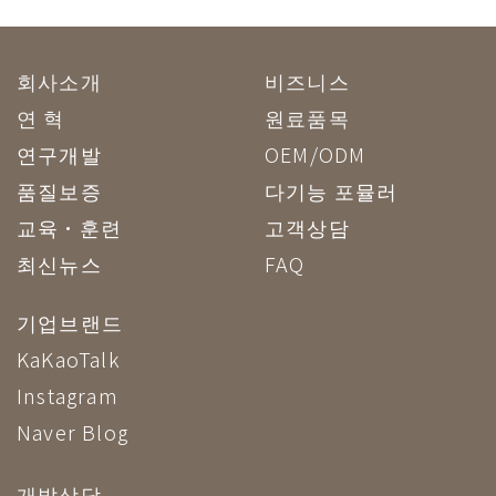
회사소개
비즈니스
연 혁
원료품목
연구개발
OEM/ODM
품질보증
다기능 포뮬러
교육·훈련
고객상담
최신뉴스
FAQ
기업브랜드
KaKaoTalk
Instagram
Naver Blog
개발상담