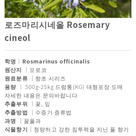
로즈마리시네올 Rosemary
cineol
학명
｜
Rosmarinus officinalis
원산지
｜모로코
원료분류
｜향초 시리즈
용량
｜ 500g-25kg 드럼통(KG) 대형포장 도매
자세한 내용은 문의바랍니다
추출부위
｜꽃, 잎
추출방법
｜수증기 증류법
과명
｜꿀풀과
식물향기
｜청량하고 강한 침투력을 지닌 풀 향기