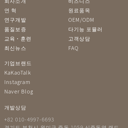
회사소개
비즈니스
연 혁
원료품목
연구개발
OEM/ODM
품질보증
다기능 포뮬러
교육·훈련
고객상담
최신뉴스
FAQ
기업브랜드
KaKaoTalk
Instagram
Naver Blog
개발상담
+82 010-4997-6693
경기도 부천시 원미구 중동 1059 신중동역 랜드