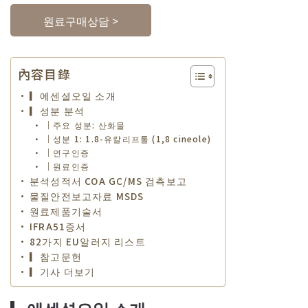
원료구매상담 >
內容目錄
▎에센셜오일 소개
▎성분 분석
｜주요 성분: 산화물
｜성분 1: 1.8-유칼리프톨 (1,8 cineole)
｜연구인증
｜원료인증
분석성적서 COA GC/MS 검측보고
물질안전보고자료 MSDS
원료제품기술서
IFRA51증서
82가지 EU알러지 리스트
▎참고문헌
▎기사 더보기