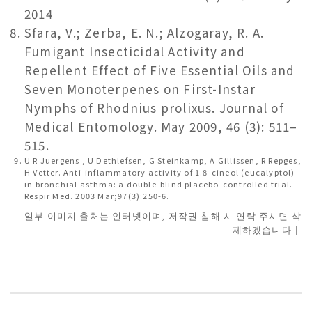
2014
Sfara, V.; Zerba, E. N.; Alzogaray, R. A.
Fumigant Insecticidal Activity and
Repellent Effect of Five Essential Oils and
Seven Monoterpenes on First-Instar
Nymphs of Rhodnius prolixus. Journal of
Medical Entomology. May 2009, 46 (3): 511–
515.
U R Juergens , U Dethlefsen, G Steinkamp, A Gillissen, R Repges,
H Vetter. Anti-inflammatory activity of 1.8-cineol (eucalyptol)
in bronchial asthma: a double-blind placebo-controlled trial.
Respir Med. 2003 Mar;97(3):250-6.
｜일부 이미지 출처는 인터넷이며, 저작권 침해 시 연락 주시면 삭
제하겠습니다｜