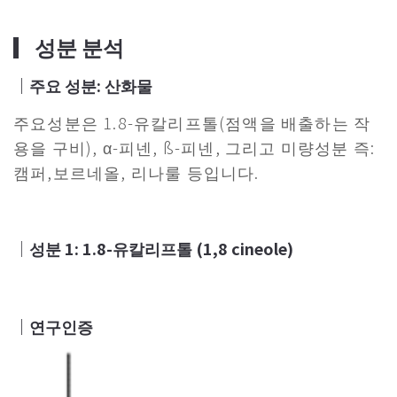
▎성분 분석
｜주요 성분:
산화물
주요성분은 1.8-유칼리프톨(점액을 배출하는 작
용을 구비), α-피넨, ß-피넨, 그리고 미량성분 즉:
캠퍼,보르네올, 리나룰 등입니다.
｜
성분 1: 1.8-유칼리프톨 (1,8 cineole)
｜연구인증