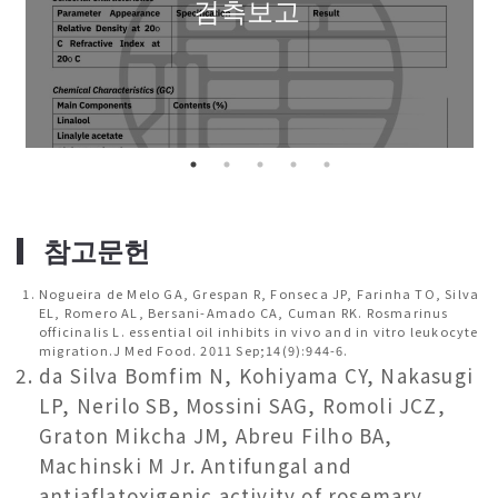
검측보고
▎
참고문헌
Nogueira de Melo GA, Grespan R, Fonseca JP, Farinha TO, Silva
EL, Romero AL, Bersani-Amado CA, Cuman RK. Rosmarinus
officinalis L. essential oil inhibits in vivo and in vitro leukocyte
migration.J Med Food. 2011 Sep;14(9):944-6.
da Silva Bomfim N, Kohiyama CY, Nakasugi
LP, Nerilo SB, Mossini SAG, Romoli JCZ,
Graton Mikcha JM, Abreu Filho BA,
Machinski M Jr. Antifungal and
antiaflatoxigenic activity of rosemary