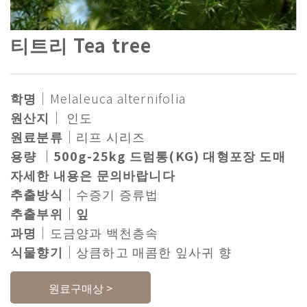
티트리 Tea tree
학명
｜Melaleuca alternifolia
원산지
｜ 인도
원료분류
｜리프 시리즈
용량 ｜500g-25kg 드럼통(KG) 대형포장 도매
자세한 내용은 문의바랍니다
추출방식
｜수증기 증류법
추출부위｜잎
과명
｜도금양과 백천층속
식물향기
｜상큼하고 매콤한 잎사귀 향
원료구매상 >