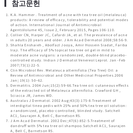
▎
참고문헌
K.A. Hammer . Treatment of acne with tea tree oil (melaleuca)
products: A review of efficacy, tolerability and potential modes
of action. International Journal of Antimicrobial
AgentsVolume 45, Issue 2, February 2015, Pages 106-110.
Collier CN, Harper JC, Cafardi JA, et al. The prevalence of acne
in adults 20 years and older. J Am Acad Dermatol 2008;58:56-9.
Shahla Enshaieh , Abolfazl Jooya, Amir Hossein Siadat, Fariba
Iraji. The efficacy of 5% topical tea tree oil gel in mild to
moderate acne vulgaris: a randomized, double-blind placebo-
controlled study. Indian J Dermatol Venereol Leprol. Jan -Feb
2007;73(1):22-5.
Clin Microbiol Rev. Melaleuca alternifolia (Tea Tree) Oil: a
Review of Antimicrobial and Other Medicinal Properties.2006
Jan; 19(1): 50–62.
Dermatitis. 2004 Jun;15(2):59-66.Tea tree oil: cutaneous effects
of the extracted oil of Melaleuca alternifolia. Crawford GH ,
Sciacca JR, James WD.
Australas J Dermatol. 2002 Aug;43(3):175-8.Treatment of
interdigital tinea pedis with 25% and 50% tea tree oil solution:
a randomized, placebo-controlled, blinded study. Satchell
AC1, Saurajen A, Bell C, Barnetson RS.
J Am Acad Dermatol. 2002 Dec;47(6):852-5.Treatment of
dandruff with 5% tea tree oil shampoo.Satchell AC1, Saurajen
A, Bell C, Barnetson RS.