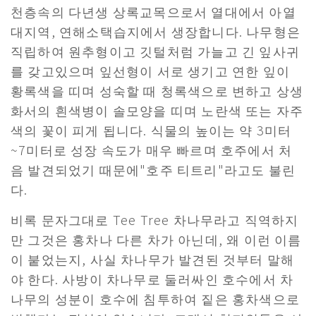
천층속의 다년생 상록교목으로서 열대에서 아열
대지역, 연해소택습지에서 생장합니다. 나무형은
직립하여 원추형이고 깃털처럼 가늘고 긴 잎사귀
를 갖고있으며 잎선형이 서로 생기고 연한 잎이
황록색을 띠며 성숙할 때 청록색으로 변하고 상생
화서의 흰색병이 솔모양을 띠며 노란색 또는 자주
색의 꽃이 피게 됩니다. 식물의 높이는 약 3미터
~7미터로 성장 속도가 매우 빠르며 호주에서 처
음 발견되었기 때문에"호주 티트리"라고도 불린
다.
비록 문자그대로 Tee Tree 차나무라고 직역하지
만 그것은 홍차나 다른 차가 아닌데, 왜 이런 이름
이 붙었는지, 사실 차나무가 발견된 것부터 말해
야 한다. 사방이 차나무로 둘러싸인 호수에서 차
나무의 성분이 호수에 침투하여 짙은 홍차색으로