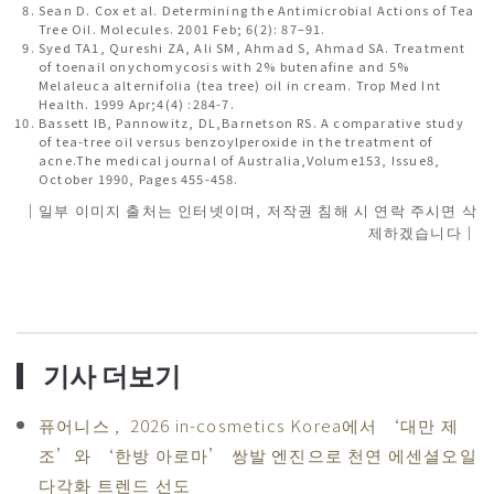
Sean D. Cox et al. Determining the Antimicrobial Actions of Tea
Tree Oil. Molecules. 2001 Feb; 6(2): 87–91.
Syed TA1, Qureshi ZA, Ali SM, Ahmad S, Ahmad SA. Treatment
of toenail onychomycosis with 2% butenafine and 5%
Melaleuca alternifolia (tea tree) oil in cream. Trop Med Int
Health. 1999 Apr;4(4) :284-7.
Bassett IB, Pannowitz, DL,Barnetson RS. A comparative study
of tea-tree oil versus benzoylperoxide in the treatment of
acne.The medical journal of Australia,Volume153, Issue8,
October 1990, Pages 455-458.
｜일부 이미지 출처는 인터넷이며, 저작권 침해 시 연락 주시면 삭
제하겠습니다｜
▎
기사 더보기
퓨어니스 , 2026 in-cosmetics Korea에서 ‘대만 제
조’와 ‘한방 아로마’ 쌍발 엔진으로 천연 에센셜오일
다각화 트렌드 선도