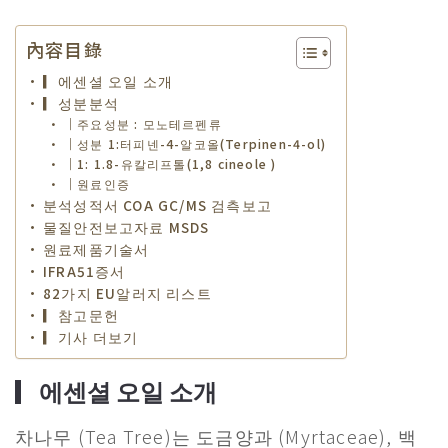
內容目錄
▎에센셜 오일 소개
▎성분분석
｜주요성분 : 모노테르펜류
｜성분 1:터피넨-4-알코올(Terpinen-4-ol)
｜​1: 1.8-유칼리프톨(1,8 cineole )
｜원료인증
분석성적서 COA GC/MS 검측보고
물질안전보고자료 MSDS
원료제품기술서
IFRA51증서
82가지 EU알러지 리스트
▎참고문헌
▎기사 더보기
▎에센셜 오일 소개
차나무 (Tea Tree)는 도금양과 (Myrtaceae), 백