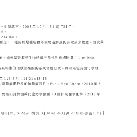
。化學感官，2006 年 10 月；31(8):731-7。
-6。
14360。
質體的體外細胞毒性測定：一種用於增強植物萃取物溶解度的有效奈米載體。研究藥
zan H, Badran B。縮氨基硫脲衍生物誘導三陰性乳癌細胞凋亡： miRNA-
同的檸檬烯-1,2-二醇及其相應的環狀碳酸酯的系統合成研究。貝爾斯坦有機化學雜
1 月-6 月；11(21):13-18。
氨基硫脲對人類腫瘤細胞系的抗腫瘤活性。Eur J Med Chem。2010 年 7
胞毒性評估、對接和計算機藥代動力學預測。J 酶抑制醫學化學。2013 年
터넷이며, 저작권 침해 시 연락 주시면 삭제하겠습니다｜