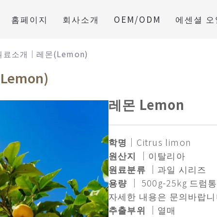
홈페이지
회사소개
OEM/ODM
에센셜 오
원료소개｜레몬(Lemon)
emon)
레몬 Lemon
학명
｜Citrus limon
원산지
｜이탈리아
원료분류
｜과일 시리즈
용량
｜ 500g-25kg 드럼
자세한 내용은 문의바랍니
추출부위
｜열매