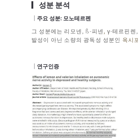
▎성분 분석
｜주요 성분: 모노테르펜
그 성분에는 리모넨, ß-피넨
,
γ-테르핀렌
발성이 아닌 소량의 광독성 성분인
옥시
｜연구인증