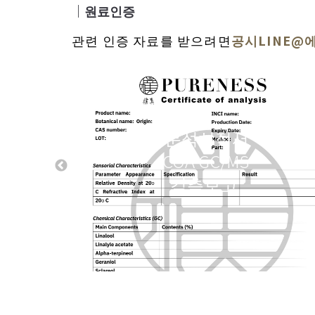
｜
원료인증
관련 인증 자료를 받으려면
공시LINE@
분석성적서
COA GC/MS
검측보고