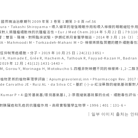
期刊 2009 年第 3 卷第 1 期第 3-8 頁 ref.56
hi Motomura，Takashi Shiroyama。吸入纈草的增強睡眠作用和吸入檸檬的睡眠縮短作用
瘤細胞株的抗腫瘤活性。Eur J Med Chem.2014 年 5 月 22 日；79:110
響：雙盲、隨機、對照臨床試驗。伊朗紅新月會醫學雜誌，2014 年 3 月；16（3）：e
idehkar MA、Mahmoodi M、Torkzadeh-Mahani M。D-檸檬烯類脂
胃癌細胞。分子。2019 年 10 月 25 日；24(21):3851。
A, Makki R, Hamade E, Grée R, Hachem A, Talhouk R, Fayyad-Ka
9 年 12 月；41(12):1431-1443。
 Minamoto M, Gorou Y, Morinaga H, Motokucho S.四種非對映體不
植物更新的植物藥理學評論：ApiumgravolensLinn。Pharmacogn Rev. 2017 年 
nha S、de Carvalho JE、Ruiz AL、da Silva CC。基於 (-)-α-紅沒藥醇的縮
SK、Sodhi A、Kumar P。4-亞芳基氨基/環烷基氨基1, 2-萘醌縮氨基硫脲的合成、細
檬烯和紫蘇醇對胰臟癌和乳癌的抗腫瘤作用。高級實驗醫學生物學。1996；401：131-6。
｜일부 이미지 출처는 인