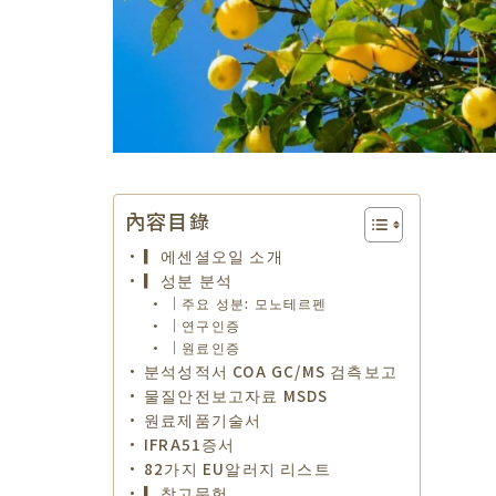
內容目錄
▎에센셜오일 소개
▎성분 분석
｜주요 성분: 모노테르펜
｜연구인증
｜원료인증
분석성적서 COA GC/MS 검측보고
물질안전보고자료 MSDS
원료제품기술서
IFRA51증서
82가지 EU알러지 리스트
▎참고문헌