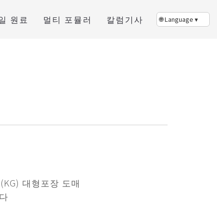
일 원료
멀티 포뮬러
칼럼기사
통(KG) 대형포장 도매
다