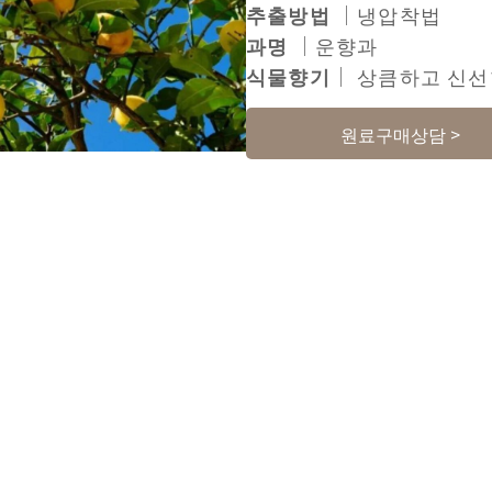
추출방법
｜냉압착법
과명
｜운향과
식물향기
｜ 상큼하고 신선
원료구매상담 >