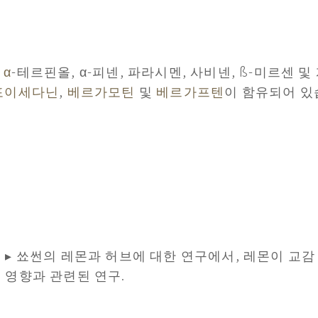
,
α
-테르핀올, α-피넨, 파라시멘, 사비넨, ß-미르센 및 
포이세다닌
,
베르가모틴
및
베르가프텐
이 함유되어 있
▸ 쑈썬의 레몬과 허브에 대한 연구에서, 레몬이 교감
영향과 관련된 연구.