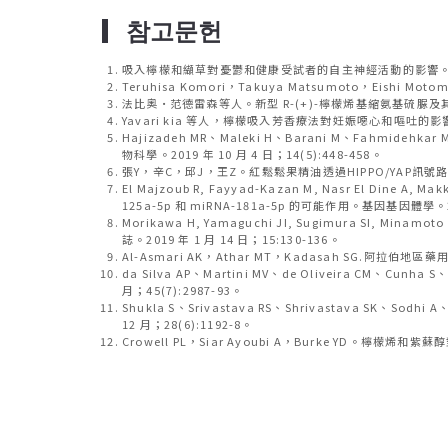
▎
참고문헌
吸入檸檬和纈草對憂鬱和健康受試者的自主神經活動的影響。國際精油治療
Teruhisa Komori，Takuy​​a Matsumoto，Eis
法比奧·范德雷森等人。新型 R-(+)-檸檬烯基縮氨基硫脲及其對人類腫
Yavari kia 等人，檸檬吸入芳香療法對妊娠噁心和嘔吐的影
Hajizadeh MR、Maleki H、Barani M、Fahm
物科學。2019 年 10 月 4 日；14(5):448-458。
張Y，辛C，邱J，王Z。紅鬆鬆果精油透過HIPPO/YAP訊號路徑抑制
El Majzoub R, Fayyad-Kazan M, Nasr El Dine 
125a-5p 和 miRNA-181a-5p 的可能作用。基因基因體學。201
Morikawa H, Yamaguchi JI, Sugimura SI,
誌。2019 年 1 月 14 日；15:130-136。
Al-Asmari AK，Athar MT，Kadasah SG.阿拉伯地區藥用
da Silva AP、Martini MV、de Oliveira CM、Cu
月；45(7):2987-93。
Shukla S、Srivastava RS、Shrivastava 
12 月；28(6):1192-8。
Crowell PL，Siar Ayoubi A，Burke YD。檸