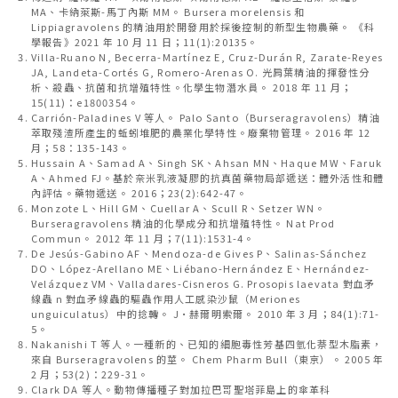
MA、卡納萊斯-馬丁內斯 MM。 Bursera morelensis 和
Lippiagravolens 的精油用於開發用於採後控制的新型生物農藥。 《科
學報告》2021 年 10 月 11 日；11(1):20135。
Villa-Ruano N, Becerra-Martínez E, Cruz-Durán R, Zarate-Reyes
JA, Landeta-Cortés G, Romero-Arenas O. 光肩葉精油的揮發性分
析、殺蟲、抗菌和抗增殖特性。化學生物潛水員。 2018 年 11 月；
15(11)：e1800354。
Carrión-Paladines V 等人。 Palo Santo（Burseragravolens）精油
萃取殘渣所產生的蚯蚓堆肥的農業化學特性。廢棄物管理。 2016 年 12
月；58：135-143。
Hussain A、Samad A、Singh SK、Ahsan MN、Haque MW、Faruk
A、Ahmed FJ。基於奈米乳液凝膠的抗真菌藥物局部遞送：體外活性和體
內評估。藥物遞送。 2016；23(2):642-47。
Monzote L、Hill GM、Cuellar A、Scull R、Setzer WN。
Burseragravolens 精油的化學成分和抗增殖特性。 Nat Prod
Commun。 2012 年 11 月；7(11):1531-4。
De Jesús-Gabino AF、Mendoza-de Gives P、Salinas-Sánchez
DO、López-Arellano ME、Liébano-Hernández E、Hernández-
Velázquez VM、Valladares-Cisneros G. Prosopis laevata 對血矛
線蟲 n 對血矛線蟲的驅蟲作用人工感染沙鼠（Meriones
unguiculatus）中的捻轉。 J·赫爾明索爾。 2010 年 3 月；84(1):71-
5。
Nakanishi T 等人。一種新的、已知的細胞毒性芳基四氫化萘型木脂素，
來自 Burseragravolens 的莖。 Chem Pharm Bull（東京）。 2005 年
2 月；53(2)：229-31。
Clark DA 等人。動物傳播種子對加拉巴哥聖塔菲島上的傘革科