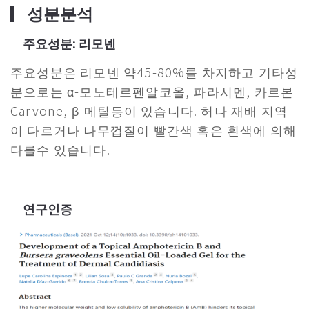
▎성분분석
｜주요성분: 리모넨
주요성분은 리모넨 약45-80%를 차지하고 기타성
분으로는 α-모노테르펜알코올, 파라시멘, 카르본
Carvone, β-메틸등이 있습니다. 허나 재배 지역
이 다르거나 나무껍질이 빨간색 혹은 흰색에 의해
다를수 있습니다.
｜연구인증