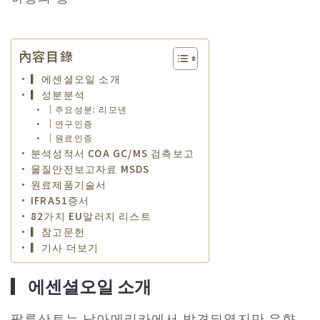
內容目錄
▎에센셜오일 소개
▎성분분석
｜주요성분: 리모넨
｜연구인증
｜원료인증
분석성적서 COA GC/MS 검측보고
물질안전보고자료 MSDS
원료제품기술서
IFRA51증서
82가지 EU알러지 리스트
▎참고문헌
▎기사 더보기
▎에센셜오일 소개
팔루산토는 남아메리카에서 발견되였지만 유향