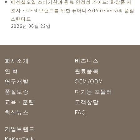
에센셜오일 소비기한과 원료 안정성 가이드: 화장품 제
조사·OEM 브랜드를 위한 퓨어니스(Pureness)의 품질
스탠다드
2026년 06월 22일
회사소개
비즈니스
연 혁
원료품목
연구개발
OEM/ODM
품질보증
다기능 포뮬러
교육·훈련
고객상담
최신뉴스
FAQ
기업브랜드
KaKaoTalk