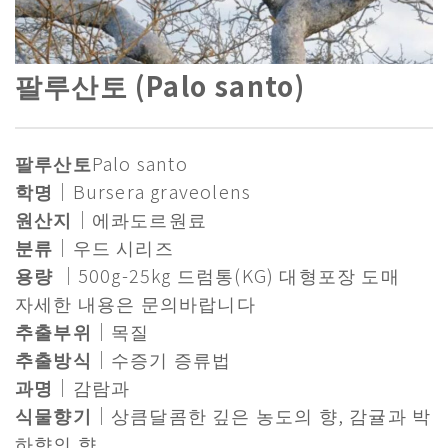
팔루산토 (Palo santo)
팔루산토
Palo santo
학명
｜Bursera graveolens
원산지
｜에콰도르원료
분류
｜우드 시리즈
용량
｜500g-25kg 드럼통(KG) 대형포장 도매
자세한 내용은 문의바랍니다
추출부위
｜목질
추출방식
｜수증기 증류법
과명
｜감람과
식물향기
｜상큼달콤한 깊은 농도의 향, 감귤과 박
하향의 향