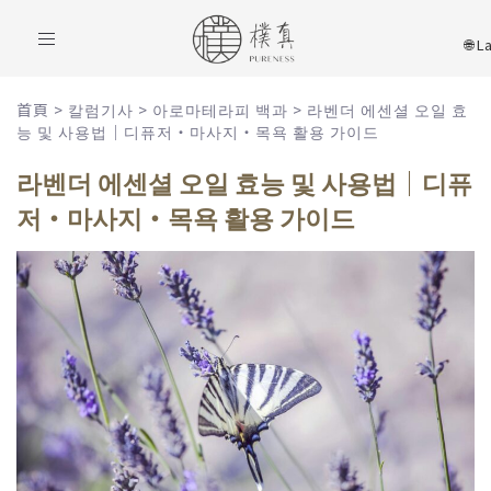
Toggle
navigation
首頁
>
칼럼기사
>
아로마테라피 백과
>
라벤더 에센셜 오일 효
능 및 사용법｜디퓨저・마사지・목욕 활용 가이드
라벤더 에센셜 오일 효능 및 사용법｜디퓨
저・마사지・목욕 활용 가이드