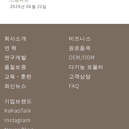
2026년 06월 22일
회사소개
비즈니스
연 혁
원료품목
연구개발
OEM/ODM
품질보증
다기능 포뮬러
교육·훈련
고객상담
최신뉴스
FAQ
기업브랜드
KaKaoTalk
Instagram