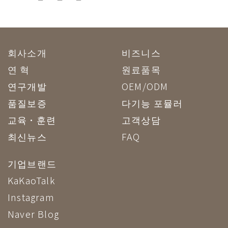
회사소개
비즈니스
연 혁
원료품목
연구개발
OEM/ODM
품질보증
다기능 포뮬러
교육·훈련
고객상담
최신뉴스
FAQ
기업브랜드
KaKaoTalk
Instagram
Naver Blog