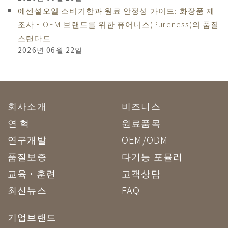
에센셜오일 소비기한과 원료 안정성 가이드: 화장품 제
조사·OEM 브랜드를 위한 퓨어니스(Pureness)의 품질
스탠다드
2026년 06월 22일
회사소개
비즈니스
연 혁
원료품목
연구개발
OEM/ODM
품질보증
다기능 포뮬러
교육·훈련
고객상담
최신뉴스
FAQ
기업브랜드