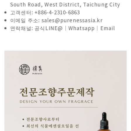
South Road, West District, Taichung City
고객센터: +886-4-2310-6863
이메일 주소: sales@purenessasia.kr
연락채널: 공식LINE@｜Whatsapp｜Email