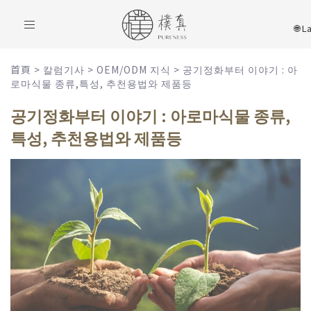
Toggle
navigation
首頁
>
칼럼기사
>
OEM/ODM 지식
>
공기정화부터 이야기 : 아
로마식물 종류,특성, 추천용법와 제품등
공기정화부터 이야기 : 아로마식물 종류,
특성, 추천용법와 제품등